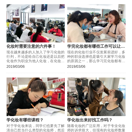
化妆时需要注意的六件事！
学完化妆都有哪些工作可以让大
家选择？
现在越来越多的人加入了学习化妆的
现在的化妆行业不仅发展前进好，多
行列，不论是给自己化妆还是以后把
种的职业选择也是吸引大家学习化妆
化妆作为职业为他人化妆，在化妆时
的原因之一，那么学习完化妆都有哪
有些注意事项同学们还是要知道的，
些工作可以让大家选择呢？今天小编
2019/03/06
2019/03/06
下面小编给同学们总结了六点，一起
就来给大家介绍下。
来看下吧。
学化妆有哪些课程？
学化妆出来好找工作吗？
对于学化妆来说，同学们也要先了解
随着化妆的广泛应用，对于专业化妆
清自己想当什么类型的化妆师，然后
师的诉求很大，但现有的化妆师数量