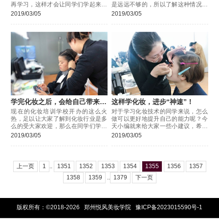
再学习，这样才会让同学们学起来达
是远远不够的，所以了解这种情况的
到事半功倍的效果。下面小编就来给
人都应该知道化妆行业是一个很有发
2019/03/05
2019/03/05
大家介绍不同的班级所对应的不同的
展的，学习化妆是个不错的选择。
工作范畴
学完化妆之后，会给自己带来哪
这样学化妆，进步“神速”！
些变化呢？
现在的化妆培训学校开办的这么火
对于学习化妆技术的同学来说，怎么
热，足以让大家了解到化妆行业是多
做可以更好地提升自己的能力呢？今
么的受大家欢迎，那么在同学们学习
天小编就来给大家一些小建议，希望
完化妆之后，会给自己带来哪些变化
看过之后能够帮助大家更好的走好学
2019/03/05
2019/03/05
呢？下面小编就给来大家说一说。
习化妆这条路。
上一页
1
..
1351
1352
1353
1354
1355
1356
1357
1358
1359
..
1379
下一页
版权所有：©2018-2026 郑州悦风美妆学院
豫ICP备2023015590号-1