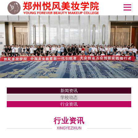
新闻资讯
学校动态
行业资讯
行业资讯
XINGYEZIXUN