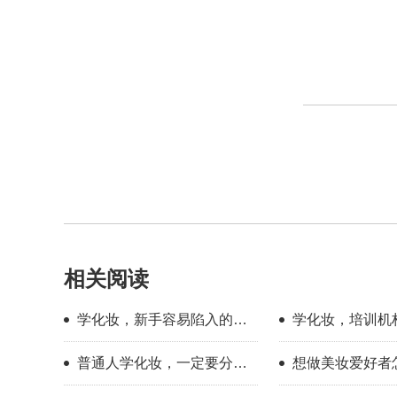
相关阅读
学化妆，新手容易陷入的几
学化妆，培训机
个认知误区
哪几点
普通人学化妆，一定要分清
想做美妆爱好者
你的学习目标
新手入门完整流