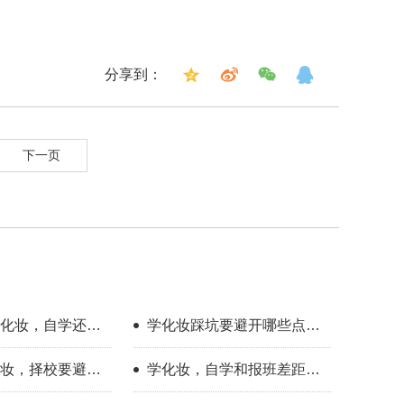
分享到：
下一页
化妆，自学还是
学化妆踩坑要避开哪些点？
来人分享择校心
新手择校干货分享
妆，择校要避开
学化妆，自学和报班差距到
底有多大？