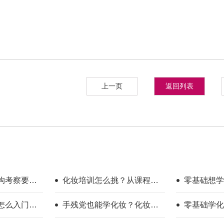
上一页
返回列表
构考察要看
化妆培训怎么挑？从课程维
零基础想学
度做横向对比
找学校？过
怎么入门？
手残党也能学化妆？化妆学
零基础学化
得
程指南
校怎么选？
哪些误区？