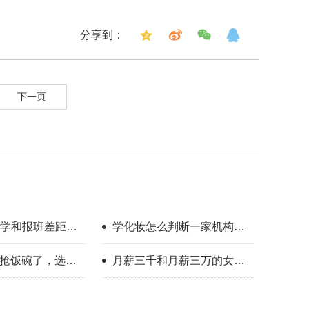
分享到：
下一页
学和报班差距到
学化妆怎么判断一家机构教
学靠不靠谱？
I抢饭碗了，选对
月薪三千和月薪三万的女
人照样有出路
生，差的是一门可变现的手
艺