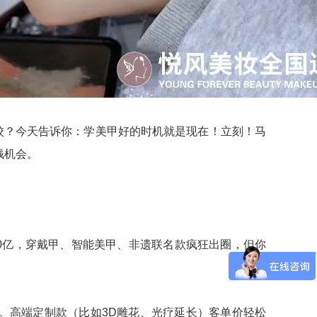
校？今天告诉你：学美甲好的时机就是现在！立刻！马
钱机会。
1500亿，穿戴甲、智能美甲、非遗联名款疯狂出圈，但你
梦。高端定制款（比如3D雕花、光疗延长）客单价轻松