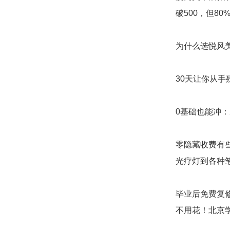
破500，但8
为什么选悦风
30天让你从手
0基础也能冲
零隐藏收费有
光疗灯到各种
毕业后免费复
不用花！北京