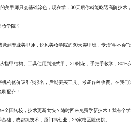
0%的美甲师只会基础涂色，现在学，30天后你就能吃透高阶技术
美妆学院？
残党到专业美甲师，悦风美妆学院的30天美甲班，专治“学不会”
：从指甲结构、工具使用到法式甲、3D雕花，手把手教学，80
些机构低价吸引你报名，后期要买工具、考证各种收费。在我们这
笔刷配齐！
修+全国转校，技术更新太快？随时回来免费学新技术！我有个学
学基础，成都练技术，厦门搞创业，25家校区随便挑。