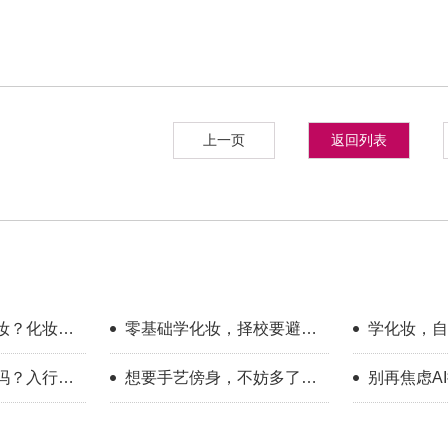
上一页
返回列表
妆？化妆学
零基础学化妆，择校要避开
学化妆，自
哪些误区？
底有多大？
吗？入行半
想要手艺傍身，不妨多了解
别再焦虑A
一下美业这个方向
赛道，普通