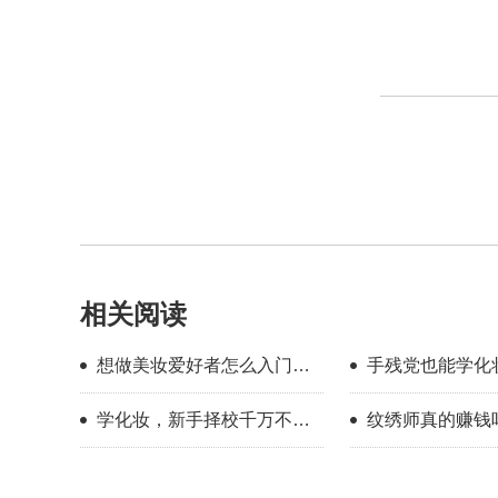
相关阅读
想做美妆爱好者怎么入门？
手残党也能学化
新手入门完整流程指南
校怎么选？
学化妆，新手择校千万不要
纹绣师真的赚钱
只看外表
年的真实感受