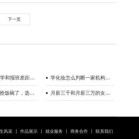
下一页
学和报班差距到
学化妆怎么判断一家机构教
学靠不靠谱？
I抢饭碗了，选对
月薪三千和月薪三万的女
人照样有出路
生，差的是一门可变现的手
艺
生风采
作品展示
就业服务
商务合作
联系我们