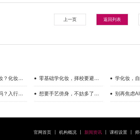
上一页
返回列表
妆？化妆学
零基础学化妆，择校要避开
学化妆，自
哪些误区？
底有多大？
吗？入行半
想要手艺傍身，不妨多了解
别再焦虑A
一下美业这个方向
赛道，普通
官网首页
机构概况
新闻资讯
课程设置
师