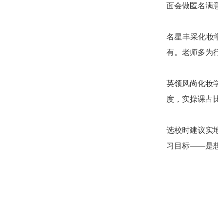
面会做匿名满
名星丰采化妆
有。老师多为
英领风尚化妆
度，实操课占
选校时建议实
习目标——是