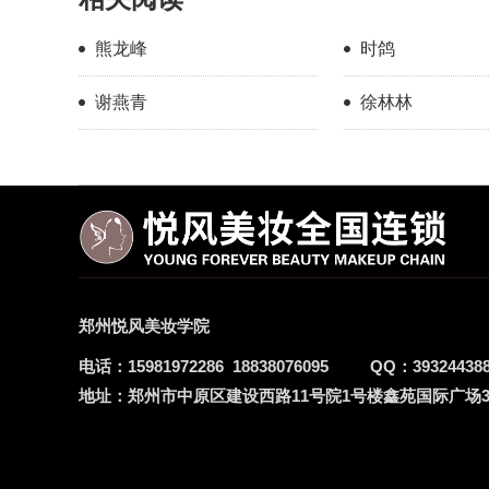
熊龙峰
时鸽
谢燕青
徐林林
郑州悦风美妆学院
电话：
15981972286
18838076095
QQ：
39324438
地址：
郑州市中原区建设西路11号院1号楼鑫苑国际广场