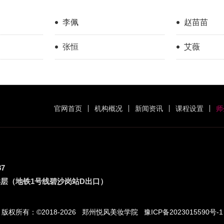
李佩
赵苗苗
张恒
艾薇
官网首页
机构概况
新闻资讯
课程设置
师
87
3层（地铁1号线碧沙岗站D出口）
版权所有：©2018-2026 郑州悦风美妆学院
豫ICP备2023015590号-1