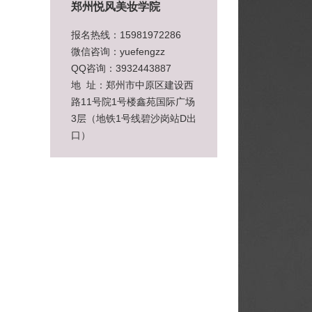
郑州悦风美妆学院
报名热线：15981972286
微信咨询：yuefengzz
QQ咨询：3932443887
地 址：郑州市中原区建设西
路11号院1号楼鑫苑国际广场
3层（地铁1号线碧沙岗站D出
口）